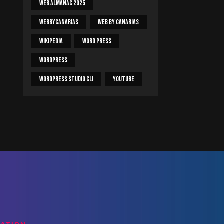
Web Almanac 2025
Webbycanarias
Web By Canarias
Wikipedia
Word Press
WordPress
WordPress Studio CLI
Youtube