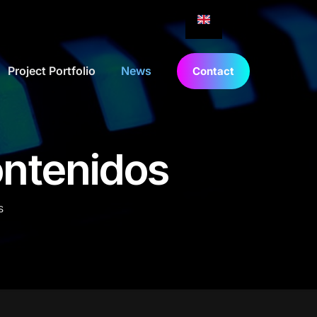
Project Portfolio
News
Contact
ontenidos
s