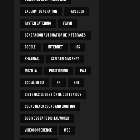
Excerpt Generation
Facebook
Faster Catering
Flash
Generación Automática De Interfaces
Google
Internet
IOS
K-Narias
San Pablo Market
Mozilla
Positioning
PWA
Social Media
PR.
SEO
Sistemas De Gestión De Contenidos
Sound Black Sound And Lighting
Business Card Digital World
Videoconference
Web