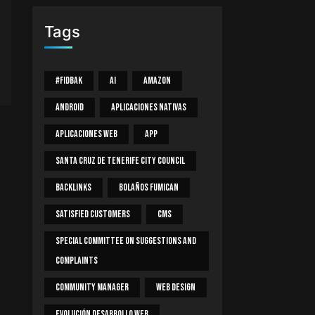
Tags
#Fidbak
AI
Amazon
Android
Aplicaciones Nativas
Aplicaciones Web
App
Santa Cruz De Tenerife City Council
Backlinks
Bolaños Fumican
Satisfied Customers
CMS
Special Committee On Suggestions And
Complaints
Community Manager
Web Design
Evolución Desarrollo Web