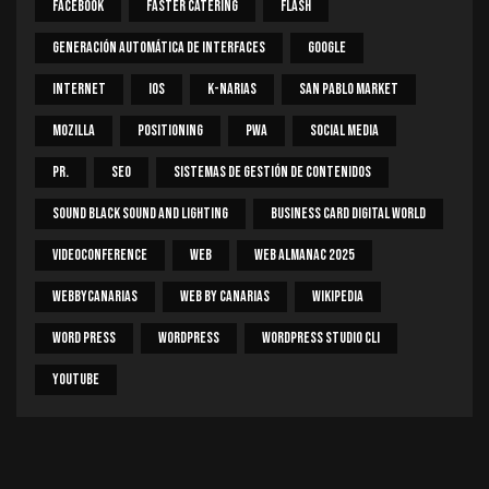
Facebook
Faster Catering
Flash
Generación Automática De Interfaces
Google
Internet
IOS
K-Narias
San Pablo Market
Mozilla
Positioning
PWA
Social Media
PR.
SEO
Sistemas De Gestión De Contenidos
Sound Black Sound And Lighting
Business Card Digital World
Videoconference
Web
Web Almanac 2025
Webbycanarias
Web By Canarias
Wikipedia
Word Press
WordPress
WordPress Studio CLI
Youtube