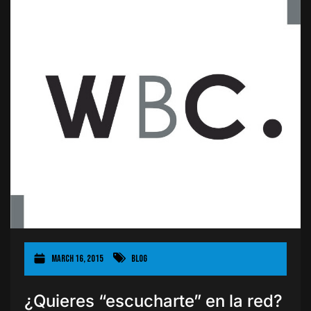
March 16, 2015
Blog
¿Quieres “escucharte” en la red?