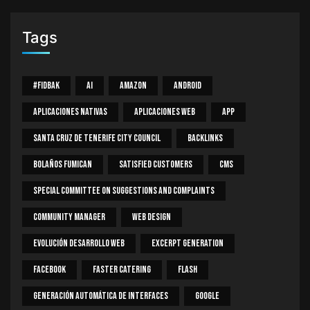
Tags
#Fidbak
AI
Amazon
Android
Aplicaciones Nativas
Aplicaciones Web
App
Santa Cruz De Tenerife City Council
Backlinks
Bolaños Fumican
Satisfied Customers
CMS
Special Committee On Suggestions And Complaints
Community Manager
Web Design
Evolución Desarrollo Web
Excerpt Generation
Facebook
Faster Catering
Flash
Generación Automática De Interfaces
Google