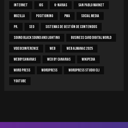
Internet
IOS
K-Narias
San Pablo Market
Mozilla
Positioning
PWA
Social Media
PR.
SEO
Sistemas De Gestión De Contenidos
Sound Black Sound And Lighting
Business Card Digital World
Videoconference
Web
Web Almanac 2025
Webbycanarias
Web By Canarias
Wikipedia
Word Press
WordPress
WordPress Studio CLI
Youtube