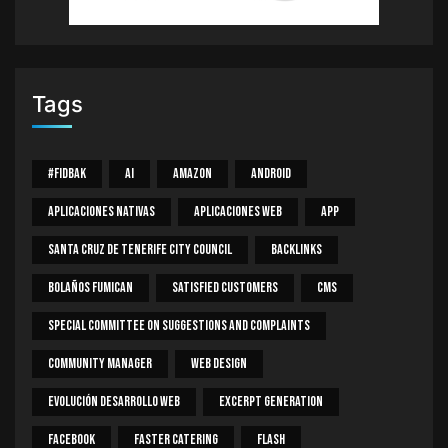
Tags
#Fidbak
AI
Amazon
Android
Aplicaciones Nativas
Aplicaciones Web
App
Santa Cruz De Tenerife City Council
Backlinks
Bolaños Fumican
Satisfied Customers
CMS
Special Committee On Suggestions And Complaints
Community Manager
Web Design
Evolución Desarrollo Web
Excerpt Generation
Facebook
Faster Catering
Flash