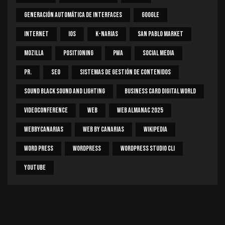
Generación Automática De Interfaces
Google
Internet
IOS
K-Narias
San Pablo Market
Mozilla
Positioning
PWA
Social Media
PR.
SEO
Sistemas De Gestión De Contenidos
Sound Black Sound And Lighting
Business Card Digital World
Videoconference
Web
Web Almanac 2025
Webbycanarias
Web By Canarias
Wikipedia
Word Press
WordPress
WordPress Studio CLI
Youtube