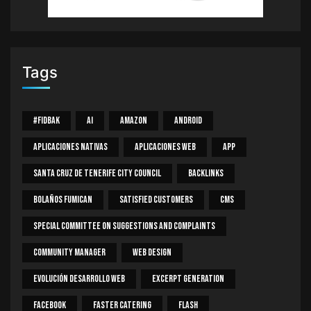
Tags
#Fidbak
AI
Amazon
Android
Aplicaciones Nativas
Aplicaciones Web
App
Santa Cruz De Tenerife City Council
Backlinks
Bolaños Fumican
Satisfied Customers
CMS
Special Committee On Suggestions And Complaints
Community Manager
Web Design
Evolución Desarrollo Web
Excerpt Generation
Facebook
Faster Catering
Flash