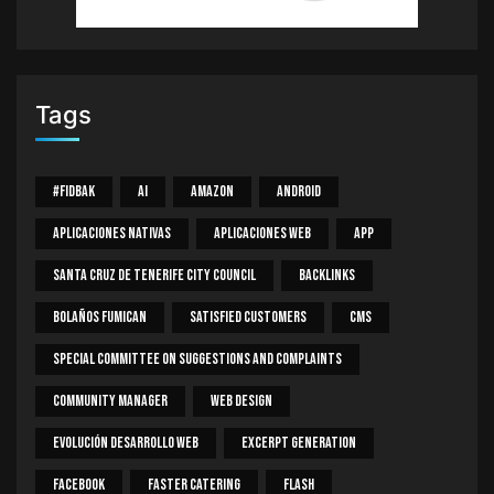
Tags
#Fidbak
AI
Amazon
Android
Aplicaciones Nativas
Aplicaciones Web
App
Santa Cruz De Tenerife City Council
Backlinks
Bolaños Fumican
Satisfied Customers
CMS
Special Committee On Suggestions And Complaints
Community Manager
Web Design
Evolución Desarrollo Web
Excerpt Generation
Facebook
Faster Catering
Flash