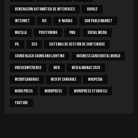
Generación Automática De Interfaces
Google
Internet
IOS
K-Narias
San Pablo Market
Mozilla
Positioning
PWA
Social Media
PR.
SEO
Sistemas De Gestión De Contenidos
Sound Black Sound And Lighting
Business Card Digital World
Videoconference
Web
Web Almanac 2025
Webbycanarias
Web By Canarias
Wikipedia
Word Press
WordPress
WordPress Studio CLI
Youtube