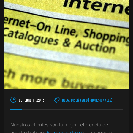
octubre 11, 2015
Blog
,
Diseño Web [Profesionales]
Nuestros clientes son la mejor referencia de
nuestro trabajo.
Echa un vistazo
y llámanos si