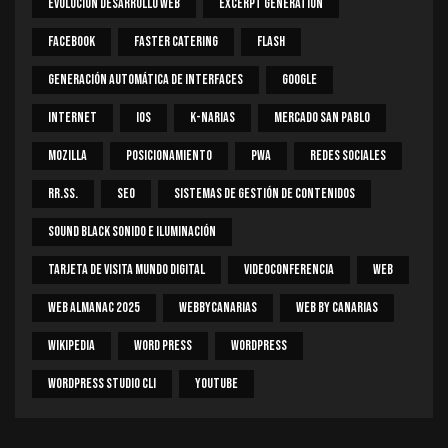
Evolución Desarrollo Web
Excerpt Generation
Facebook
Faster Catering
Flash
Generación Automática De Interfaces
Google
Internet
IOS
K-Narias
Mercado San Pablo
Mozilla
Posicionamiento
PWA
Redes Sociales
RR.SS.
SEO
Sistemas De Gestión De Contenidos
Sound Black Sonido E Iluminación
Tarjeta De Visita Mundo Digital
Videoconferencia
Web
Web Almanac 2025
Webbycanarias
Web By Canarias
Wikipedia
Word Press
WordPress
WordPress Studio CLI
Youtube