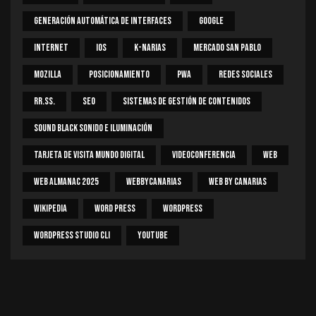
Generación Automática De Interfaces
Google
Internet
IOS
K-Narias
Mercado San Pablo
Mozilla
Posicionamiento
PWA
Redes Sociales
RR.SS.
SEO
Sistemas De Gestión De Contenidos
Sound Black Sonido E Iluminación
Tarjeta De Visita Mundo Digital
Videoconferencia
Web
Web Almanac 2025
Webbycanarias
Web By Canarias
Wikipedia
Word Press
WordPress
WordPress Studio CLI
Youtube