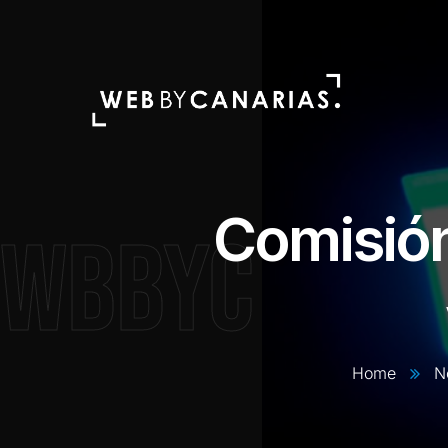
Comisión
WBBYC
Home
N