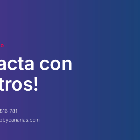
TO
acta
con
tros!
816 781
bbycanarias.com