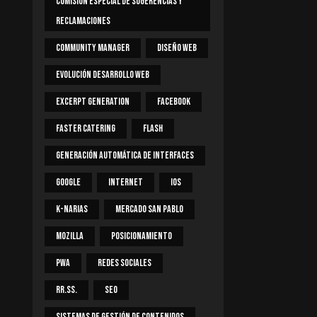
Comisión Especial De Sugerencias Y
Reclamaciones
Community Manager
Diseño Web
Evolución Desarrollo Web
Excerpt Generation
Facebook
Faster Catering
Flash
Generación Automática De Interfaces
Google
Internet
IOS
K-Narias
Mercado San Pablo
Mozilla
Posicionamiento
PWA
Redes Sociales
RR.SS.
SEO
Sistemas De Gestión De Contenidos