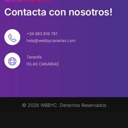
INFO DE CONTACTO
Contacta
con
nosotros!
+34 663 816 781
hola@webbycanarias.com
Tenerife
ISLAS CANARIAS
©
2026
W
BBYC. Derechos Reservados
Legal
|
Política de Privacidad
|
Política de