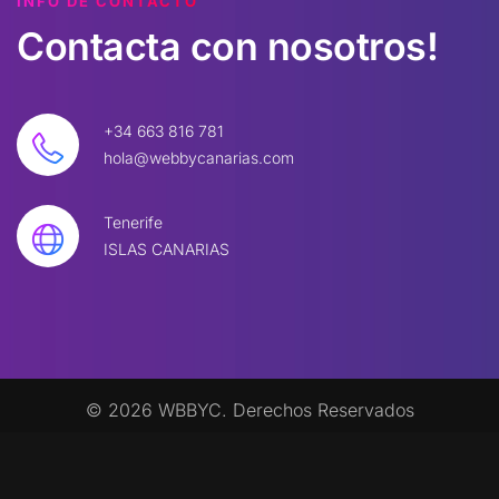
INFO DE CONTACTO
Contacta
con
nosotros!
+34 663 816 781
hola@webbycanarias.com
Tenerife
ISLAS CANARIAS
©
2026
W
BBYC. Derechos Reservados
Legal
|
Política de Privacidad
|
Política de