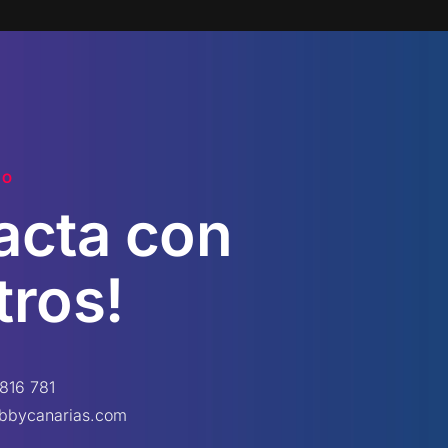
TO
acta
con
tros!
816 781
bbycanarias.com