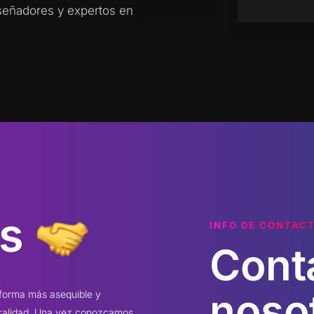
diseñadores y expertos en
s
INFO DE CONTAC
Cont
noso
 forma más asequible y
 calidad. Una vez conozcamos