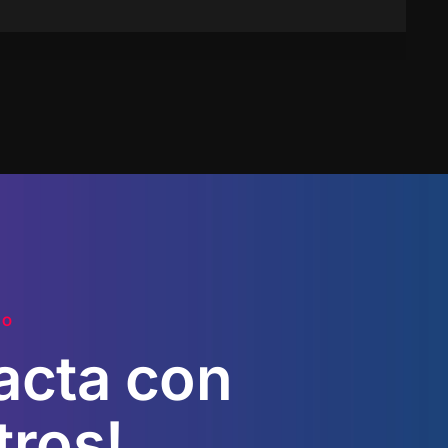
TO
acta
con
tros!