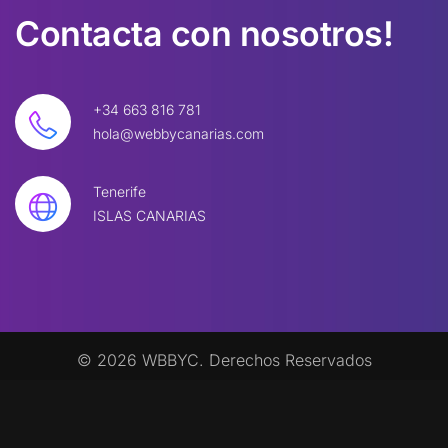
Contacta
con
nosotros!
+34 663 816 781
hola@webbycanarias.com
Tenerife
ISLAS CANARIAS
©
2026
W
BBYC. Derechos Reservados
Legal
|
Política de Privacidad
|
Política de
Cookies